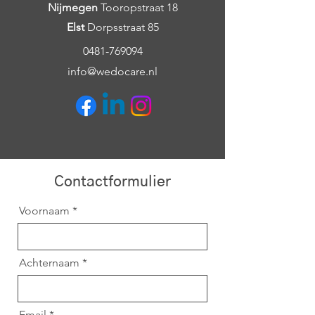
Nijmegen
Tooropstraat 18
Elst
Dorpsstraat 85
0481-769094
info@wedocare.nl
Contactformulier
Voornaam
Achternaam
Email