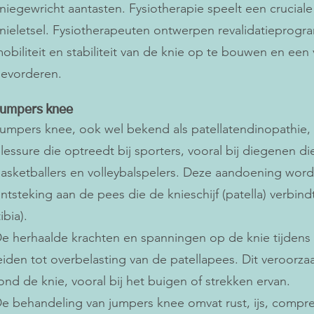
niegewricht aantasten. Fysiotherapie speelt een cruciale 
nieletsel. Fysiotherapeuten ontwerpen revalidatieprogr
obiliteit en stabiliteit van de knie op te bouwen en een 
evorderen.
umpers knee
umpers knee, ook wel bekend als patellatendinopathie
lessure die optreedt bij sporters, vooral bij diegenen di
asketballers en volleybalspelers. Deze aandoening wor
ntsteking aan de pees die de knieschijf (patella) verbi
tibia).
e herhaalde krachten en spanningen op de knie tijdens
eiden tot overbelasting van de patellapees. Dit veroorzaak
ond de knie, vooral bij het buigen of strekken ervan.
e behandeling van jumpers knee omvat rust, ijs, compre