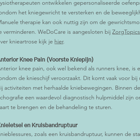
ysiotherapeuten ontwikkelen gepersonaliseerde oefen
ondom het kniegewricht te versterken en de beweeglijkh
anuele therapie kan ook nuttig zijn om de gewrichtsmobi
e verminderen. WeDoCare is aangesloten bij
ZorgTopic
ver knieartrose kijk je
hier
.
nterior Knee Pain (Voorste Kniepijn)
nterior knee pain, ook wel bekend als runners knee, is 
ondom de knieschijf veroorzaakt. Dit komt vaak voor bij
ij activiteiten met herhaalde kniebewegingen. Binnen de
chografie een waardevol diagnostisch hulpmiddel zijn 
aart te brengen en de behandeling te sturen.
nieletsel en Kruisbandruptuur
nieblessures, zoals een kruisbandruptuur, kunnen de stabi