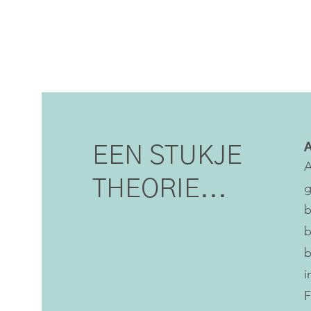
A
EEN STUKJE
A
THEORIE...
g
b
b
b
i
F