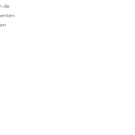
m de
menten
 en