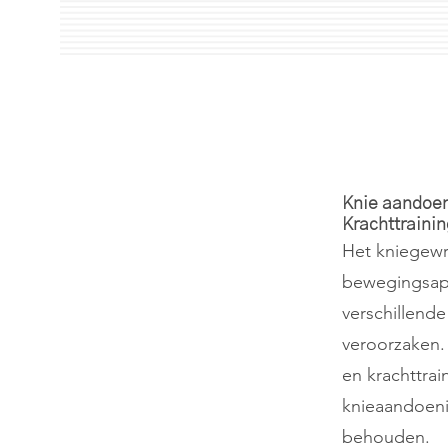
Knie aandoen
Krachttrainin
Het kniegewr
bewegingsapp
verschillend
veroorzaken. 
en krachttrai
knieaandoeni
behouden.