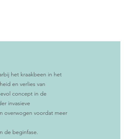
rbij het kraakbeen in het
jfheid en verlies van
evol concept in de
er invasieve
rden overwogen voordat meer
in de beginfase.