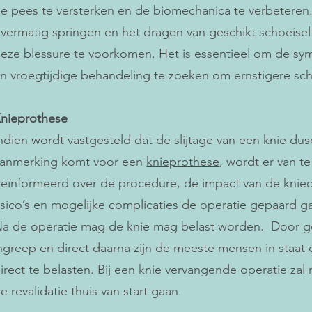
e pees te versterken en de biomechanica te verbeteren
vermatig springen en het dragen van geschikt schoeis
eze blessure te voorkomen. Het is essentieel om de s
n vroegtijdige behandeling te zoeken om ernstigere s
nieprothese
ndien wordt vastgesteld dat de slijtage van een knie dusd
anmerking komt voor een
knieprothese
, wordt er van t
eïnformeerd over de procedure, de impact van de knie
isico’s en mogelijke complicaties de operatie gepaard g
a de operatie mag de knie mag belast worden. Door goe
ngreep en direct daarna zijn de meeste mensen in staa
irect te belasten. Bij een knie vervangende operatie zal 
e revalidatie thuis van start gaan.