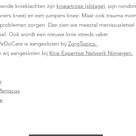
ende knieklachten zijn
knieartrose (slijtage)
, pijn rondo
runners knee) en een jumpers knee. Maar ook trauma mo
problemen zorgen. Dan zien we meestal meniscusletsel
tsel. Ook wordt een nieuwe knie steeds vaker
eDoCare is aangesloten bij
ZorgTopics.
n wij aangesloten bij
Knie Expertise Netwerk Nijmegen.
e
Meniscus
e