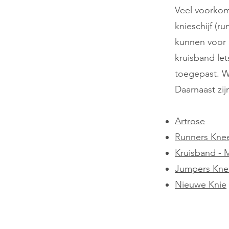
Veel voorkom
knieschijf (
kunnen voor 
kruisband le
toegepast.
W
Daarnaast zij
Artrose
Runners Kne
Kruisband - 
Jumpers Kne
Nieuwe Knie