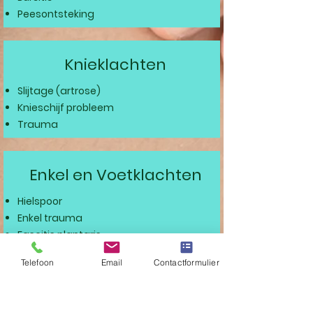
Peesontsteking
Knieklachten
Slijtage (artrose)
Knieschijf probleem
Trauma
Enkel en Voetklachten
Hielspoor
Enkel trauma
Fascitis planta
ris
Telefoon
Email
Contactformulier
Klachten bij kinderen
Motorische problemen