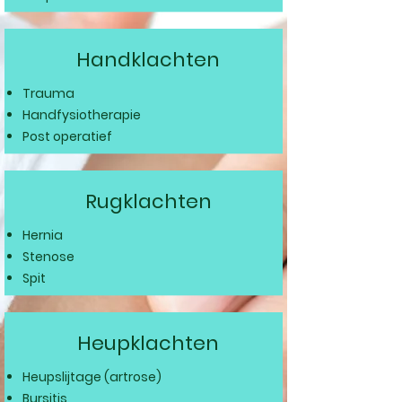
Handklachten
Trauma
Handfysiotherapie
Post operatief
Rugklachten
Hernia
Stenose
Spit
Heupklachten
Heupslijtage (artrose)
Bursitis